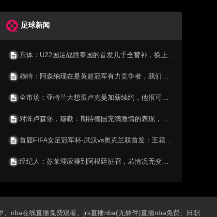
足球新闻
东体：U22国足战胜泰国的首发几乎全替补，换上主力后逆转取胜
赖特：阿森纳现在是英超冠军有力竞争者，我们有全联赛最好的阵容
全市场：亚特兰大想跟卢克曼加薪续约，他很可能会要求加入解约金
对阵卢森堡，穆勒：期待德国充满激情的表现，希望顺利晋级世界杯
首届FIFA女足冠军杯-武汉vs奥克兰联首发：王霜、吴海燕领衔出战
经纪人：苏莱理应得到阿根廷征召，若情况无变化他可选择意大利
a在线直播免费观看、jrs直播nba(无插件)直播nba免费、日职