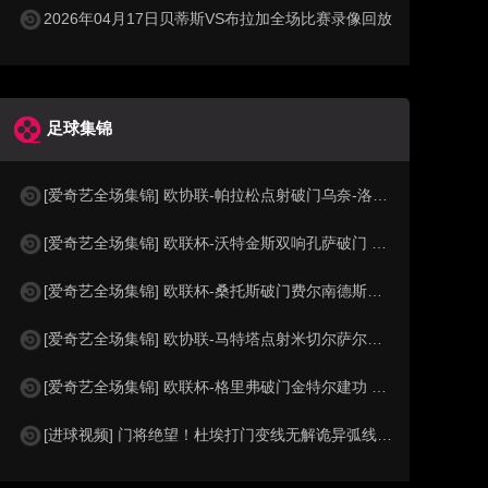
2026年04月17日贝蒂斯VS布拉加全场比赛录像回放
足球集锦
[爱奇艺全场集锦] 欧协联-帕拉松点射破门乌奈-洛佩斯建功 巴列卡诺3-0雅典AEK
[爱奇艺全场集锦] 欧联杯-沃特金斯双响孔萨破门 维拉3-1客胜博洛尼亚
[爱奇艺全场集锦] 欧联杯-桑托斯破门费尔南德斯离谱乌龙 波尔图1-1森林
[爱奇艺全场集锦] 欧协联-马特塔点射米切尔萨尔建功 水晶宫3-0佛罗伦萨
[爱奇艺全场集锦] 欧联杯-格里弗破门金特尔建功 弗赖堡3-0塞尔塔
[进球视频] 门将绝望！杜埃打门变线无解诡异弧线破门！巴黎1-0领先利物浦！