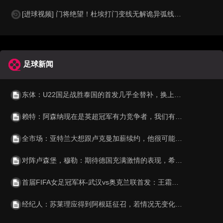
[进球视频] 门将绝望！杜埃打门变线无解诡异弧线破门！巴黎1-0领先利物浦！
足球新闻
东体：U22国足战胜泰国的首发几乎全替补，换上主力后逆转取胜
赖特：阿森纳现在是英超冠军有力竞争者，我们有全联赛最好的阵容
全市场：亚特兰大想跟卢克曼加薪续约，他很可能会要求加入解约金
对阵卢森堡，穆勒：期待德国充满激情的表现，希望顺利晋级世界杯
首届FIFA女足冠军杯-武汉vs奥克兰联首发：王霜、吴海燕领衔出战
经纪人：苏莱理应得到阿根廷征召，若情况无变化他可选择意大利