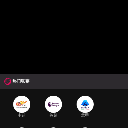
热门联赛
中超
英超
意甲