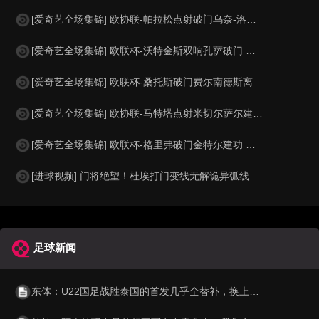
[爱奇艺全场集锦] 欧协联-帕拉松点射破门乌奈-洛佩斯建功 巴列卡诺3-0雅典AEK
[爱奇艺全场集锦] 欧联杯-沃特金斯双响孔萨破门 维拉3-1客胜博洛尼亚
[爱奇艺全场集锦] 欧联杯-桑托斯破门费尔南德斯离谱乌龙 波尔图1-1森林
[爱奇艺全场集锦] 欧协联-马特塔点射米切尔萨尔建功 水晶宫3-0佛罗伦萨
[爱奇艺全场集锦] 欧联杯-格里弗破门金特尔建功 弗赖堡3-0塞尔塔
[进球视频] 门将绝望！杜埃打门变线无解诡异弧线破门！巴黎1-0领先利物浦！
足球新闻
东体：U22国足战胜泰国的首发几乎全替补，换上主力后逆转取胜