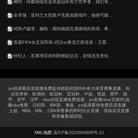
赖特：阿森纳现在是英超冠军有力竞争者，我们有全联赛最好的阵容
全市场：亚特兰大想跟卢克曼加薪续约，他很可能会要求加入解约金
对阵卢森堡，穆勒：期待德国充满激情的表现，希望顺利晋级世界杯
首届FIFA女足冠军杯-武汉vs奥克兰联首发：王霜、吴海燕领衔出战
经纪人：苏莱理应得到阿根廷征召，若情况无变化他可选择意大利
jrs低调看高清直播免费提供精彩的国内外各大体育赛事直播，包
括世界杯、欧洲杯、欧冠杯、亚冠杯、中超、英超、西甲、德
甲、意甲、法甲、nba在线直播免费观看、jrs直播nba(无插件)直
播nba免费、日职联、韩K联、澳超、jrs低调看球免费高清直播、
土超、NBA、NBL、CBA等赛事的即时比分直播、现场实况直播
和录像集锦回放。
XML地图
滇ICP备2023004608号-21