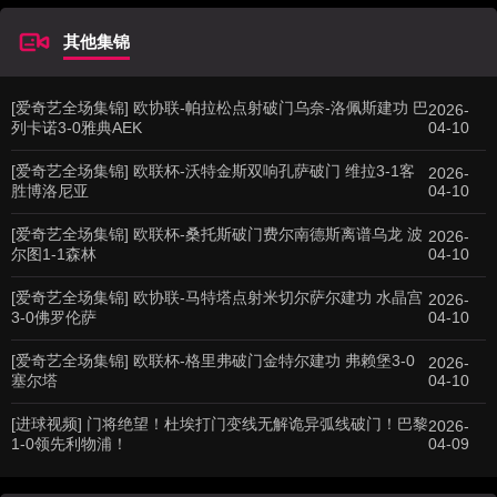
其他集锦
[爱奇艺全场集锦] 欧协联-帕拉松点射破门乌奈-洛佩斯建功 巴
2026-
列卡诺3-0雅典AEK
04-10
[爱奇艺全场集锦] 欧联杯-沃特金斯双响孔萨破门 维拉3-1客
2026-
胜博洛尼亚
04-10
[爱奇艺全场集锦] 欧联杯-桑托斯破门费尔南德斯离谱乌龙 波
2026-
尔图1-1森林
04-10
[爱奇艺全场集锦] 欧协联-马特塔点射米切尔萨尔建功 水晶宫
2026-
3-0佛罗伦萨
04-10
[爱奇艺全场集锦] 欧联杯-格里弗破门金特尔建功 弗赖堡3-0
2026-
塞尔塔
04-10
[进球视频] 门将绝望！杜埃打门变线无解诡异弧线破门！巴黎
2026-
1-0领先利物浦！
04-09