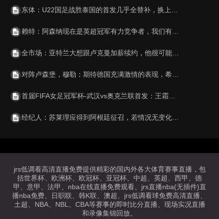
东体：U22国足战胜泰国的首发几乎全替补，换上主力后逆转取胜
赖特：阿森纳现在是英超冠军有力竞争者，我们有全联赛最好的阵容
全市场：亚特兰大想跟卢克曼加薪续约，他很可能会要求加入解约金
对阵卢森堡，穆勒：期待德国充满激情的表现，希望顺利晋级世界杯
首届FIFA女足冠军杯-武汉vs奥克兰联首发：王霜、吴海燕领衔出战
经纪人：苏莱理应得到阿根廷征召，若情况无变化他可选择意大利
jrs低调看高清直播免费提供精彩的国内外各大体育赛事直播，包
括世界杯、欧洲杯、欧冠杯、亚冠杯、中超、英超、西甲、德
甲、意甲、法甲、nba在线直播免费观看、jrs直播nba(无插件)直
播nba免费、日职联、韩K联、澳超、jrs低调看球免费高清直播、
土超、NBA、NBL、CBA等赛事的即时比分直播、现场实况直播
和录像集锦回放。