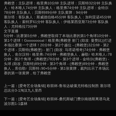
弗赖堡：主队进球：格里弗10分钟 主队进球：贝斯特32分钟 主队换
人：铃木唯人74分钟 主队换人：格里弗74分钟 主队进球：金特尔
78分钟 主队换人：贝斯特89分钟 主队黄牌：94分钟
塞尔塔：客队换人：斯威德伯格45分钟 客队换人：加利亚诺45分钟
客队换人：索特罗61分钟 客队换人：伊格莱西亚斯73分钟 客队换
人：尤特格拉73分钟
文字直播
5分钟 - 比赛第5分钟，弗赖堡取得了本场比赛的第1个角球10分钟 -
第1个进球！Goooooooal！格里弗(弗赖堡 射门 (助攻: 曼赞比))打进
本场比赛第一个进球！20分钟 - 第2个越位 - (弗赖堡)32分钟 - 第2
个进球 - 贝斯特(弗赖堡) - 射门 (助攻: 马塔诺维奇)74分钟 - 弗赖堡
换人，舍尔汉特↑ 格里弗↓74分钟 - 弗赖堡换人，赫勒↑ 铃木唯人↓78
分钟 - 第2个角球 - (弗赖堡)78分钟 - 第3个进球 - 金特尔(弗赖堡) -
头球 (助攻: 贝斯特)89分钟 - 第3个角球 - (弗赖堡)89分钟 - 弗赖堡
换人，库伯勒↑ 贝斯特↓90+5分钟 - 第1张黄牌，裁判出示了本场比
赛的第一张黄牌，给了弗赖堡
上一篇：
[爱奇艺全场集锦] 欧联杯-鲁埃达破僵尤特格拉制胜 塞尔塔
总比分3-1淘汰九人里昂
下一篇：
[爱奇艺全场集锦] 欧联杯-桑托斯破门费尔南德斯离谱乌龙
波尔图1-1森林