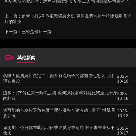
A-史密斯怒喷老詹：烂片不拍续集 历史第二人为何靠噱头博关注？
上一篇：
追梦：打5号位毫无喘息之机 更何况我常年对抗比我重几十
斤的壮汉
下一篇：已经是最后一篇
其他新闻
名嘴力挺詹姆斯决定二：但凡有点脑子的都知道他怎么可能
2025-
现在退役
10-18
追梦：打5号位毫无喘息之机 更何况我常年对抗比我重几十斤
2025-
的壮汉
10-18
为可能的首发控卫角色做了哪些准备？谢泼德：防守 增肌 重
2025-
复训练
10-18
库明加：今日你在此地明日或许就身在别处 对于未来我从不
2025-
焦虑
10-17