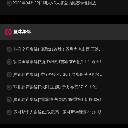
2026年04月22日湖人VS火箭全场比赛录像回放
篮球集锦
[抖音全场集锦]?豪取11连胜！深圳力克山西 王浩然33+5 马凯尔·约翰逊伤退
[抖音全场集锦]?浙江轻取江苏收获6连胜！兰道夫17分 亨特19+12+8 庞峥麟18+5
[腾讯原声集锦]?替补得分48-10！文班伤缺马刺轻取开拓者 福克斯25+5+7
[腾讯原声集锦]?太阳击退独行侠 布克37+9 杰伦·格林伤退 弗拉格19中4
[腾讯原声集锦]?雷霆擒快船锁定联盟第1 切特30+14 SGA20+11 小卡连续56场20+
[罗林斯个人集锦]全队最高！罗林斯vs活塞23分6助！集锦