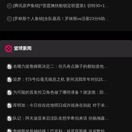
[腾讯原声集锦]?雷霆擒快船锁定联盟第1 切特30+14 SGA20+11 小卡连续56场20+
[罗林斯个人集锦]全队最高！罗林斯vs活塞23分6助！集锦
篮球新闻
名嘴力挺詹姆斯决定二：但凡有点脑子的都知道他怎么可能现在退役
追梦：打5号位毫无喘息之机 更何况我常年对抗比我重几十斤的壮汉
为可能的首发控卫角色做了哪些准备？谢泼德：防守 增肌 重复训练
库明加：今日你在此地明日或许就身在别处 对于未来我从不焦虑
队记：阿夫迪亚来后没队友想学希伯来语 但杨瀚森来后有人学中文
詹姆斯坐骨神经痛！巴克利：就是屁股疼 这岁数轮休无需大惊小怪