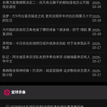
名嘴力挺詹姆斯决定二：但凡有点脑子的都知道他怎么可能
2025-
现在退役
10-18
追梦：打5号位毫无喘息之机 更何况我常年对抗比我重几十斤
2025-
的壮汉
10-18
为可能的首发控卫角色做了哪些准备？谢泼德：防守 增肌 重
2025-
复训练
10-18
库明加：今日你在此地明日或许就身在别处 对于未来我从不
2025-
焦虑
10-17
队记：阿夫迪亚来后没队友想学希伯来语 但杨瀚森来后有人
2025-
学中文
10-17
詹姆斯坐骨神经痛！巴克利：就是屁股疼 这岁数轮休无需大
2025-
惊小怪
10-17
篮球录像
2026年04月29日马刺VS开拓者全场比赛录像回放