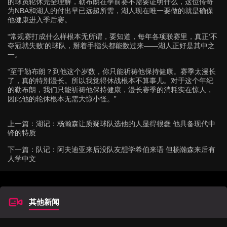
的球员轮休完全理解，勒布朗在季前赛
不需要证明什么，
这位传奇
为NBA和湖人的付出早已远超所需，湖人现在唯一要做的就是确保
他健康进入季后赛。
“常规赛打成什么样根本无所谓，要知道，每年各项联赛里，真正‘不
夺冠就失败’的球队，掰着手指头都能数过来——湖人正好是其中之
一。
“至于勒布朗？到他这个岁数，你只能祈祷他保持健康。赛季太漫长
了，真的特别漫长。所以我觉得休战根本不算事儿。对于这个年纪
的勒布朗，我们只能祈祷他保持健康，漫长赛季的消耗实在惊人，
因此他的轮休根本无需大惊小怪。”
上一篇：
湖记：杨瀚森让质疑球队选他的人显得很蠢 他具备现代中
锋的特质
下一篇：
队记：阿夫迪亚来后没队友想学希伯来语 但杨瀚森来后有
人学中文
其他新闻