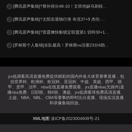
[腾讯原声集锦]?替补得分48-10！文班伤缺马刺轻取开拓者 福克斯25+5+7
[腾讯原声集锦]?太阳击退独行侠 布克37+9 杰伦·格林伤退 弗拉格19中4
[腾讯原声集锦]?雷霆擒快船锁定联盟第1 切特30+14 SGA20+11 小卡连续56场20+
[罗林斯个人集锦]全队最高！罗林斯vs活塞23分6助！集锦
jrs低调看高清直播免费提供精彩的国内外各大体育赛事直播，包
括世界杯、欧洲杯、欧冠杯、亚冠杯、中超、英超、西甲、德
甲、意甲、法甲、nba在线直播免费观看、jrs直播nba(无插件)直
播nba免费、日职联、韩K联、澳超、jrs低调看球免费高清直播、
土超、NBA、NBL、CBA等赛事的即时比分直播、现场实况直播
和录像集锦回放。
XML地图
滇ICP备2023004608号-21