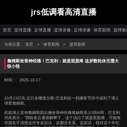
jrs低调看高清直播
首页
篮球直播
足球直播
篮球录像
足球录像
体育新闻
篮球集
当前位置:
首页
>
体育新闻
>
篮球新闻
詹姆斯坐骨神经痛！巴克利：就是屁股疼 这岁数轮休无需大
惊小怪
时间： 2025-10-17
10月13日讯
近日名嘴查尔斯-巴克利在一档播客节目中谈到了湖人
球星詹姆斯。
此前湖人宣布詹姆斯因右侧坐骨神经痛将缺阵至少3到4周，巴克利
对此表示：“我
给各位通俗解释下，这个说白了就是屁股痛，可能有
些朋友不清楚这些专业说法，这都没关系。说实话，我对这个年纪