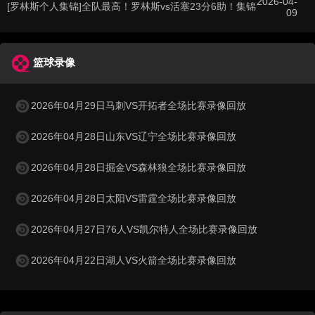
2026-04-
[罗林斯个人集锦]全队最高！罗林斯vs活塞23分6助！集锦
09
篮球录像
2026年04月29日马刺VS开拓者全场比赛录像回放
2026年04月28日山东VS辽宁全场比赛录像回放
2026年04月28日掘金VS森林狼全场比赛录像回放
2026年04月28日太阳VS雷霆全场比赛录像回放
2026年04月27日76人VS凯尔特人全场比赛录像回放
2026年04月22日湖人VS火箭全场比赛录像回放