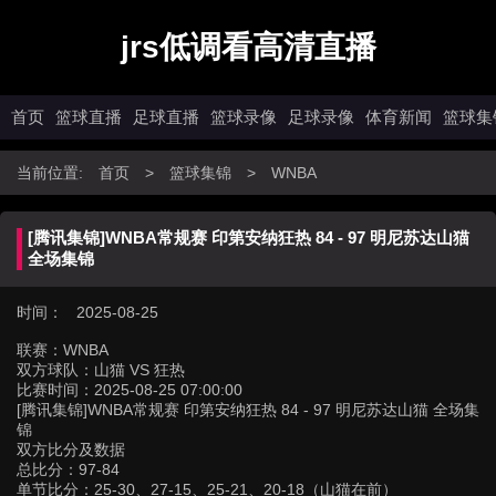
jrs低调看高清直播
首页
篮球直播
足球直播
篮球录像
足球录像
体育新闻
篮球集
当前位置:
首页
>
篮球集锦
>
WNBA
[腾讯集锦]WNBA常规赛 印第安纳狂热 84 - 97 明尼苏达山猫
全场集锦
时间： 2025-08-25
联赛：
WNBA
双方球队：
山猫 VS 狂热
比赛时间：
2025-08-25 07:00:00
[腾讯集锦]WNBA常规赛 印第安纳狂热 84 - 97 明尼苏达山猫 全场集
锦
双方比分及数据
总比分：97-84
单节比分：25-30、27-15、25-21、20-18（山猫在前）