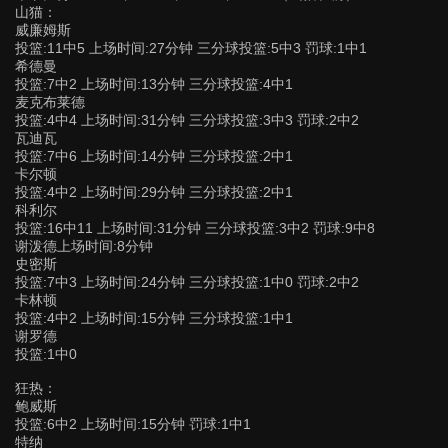
山猫：
威廉姆斯
投篮:11中5 上场时间:27分钟 三分球投篮:5中3 罚球:1中1
希德曼
投篮:7中2 上场时间:13分钟 三分球投篮:4中1
麦克布莱德
投篮:4中4 上场时间:31分钟 三分球投篮:3中3 罚球:2中2
瓦迪瓦
投篮:7中6 上场时间:14分钟 三分球投篮:2中1
卡尔顿
投篮:4中2 上场时间:29分钟 三分球投篮:2中1
科利尔
投篮:16中11 上场时间:31分钟 三分球投篮:3中2 罚球:9中8
谢泼德上场时间:8分钟
史密斯
投篮:7中3 上场时间:24分钟 三分球投篮:1中0 罚球:2中2
卡林顿
投篮:4中2 上场时间:15分钟 三分球投篮:1中1
谢罗德
投篮:1中0
狂热：
鲍威斯
投篮:6中2 上场时间:15分钟 罚球:1中1
特纳