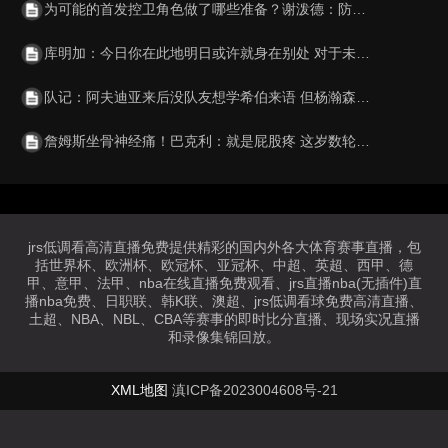
为可能的首发控卫角色做了哪些准备？谢泼德：防守 增肌 重复训练
库明加：今日你在此地明日或许就身在别处 对于未来我从不焦虑
队记：阿夫迪亚来后没队友想学希伯来语 但杨瀚森来后有人学中文
詹姆斯坐骨神经痛！巴克利：就是屁股疼 这岁数轮休无需大惊小怪
jrs低调看高清直播免费提供精彩的国内外各大体育赛事直播，包
括世界杯、欧洲杯、欧冠杯、亚冠杯、中超、英超、西甲、德
甲、意甲、法甲、nba在线直播免费观看、jrs直播nba(无插件)直
播nba免费、日职联、韩K联、澳超、jrs低调看球免费高清直播、
土超、NBA、NBL、CBA等赛事的即时比分直播、现场实况直播
和录像集锦回放。
XML地图
滇ICP备2023004608号-21