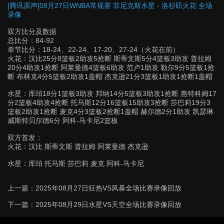
[腾讯原声]08月27日WNBA常规赛 菲尼克斯水星 - 洛杉矶火花 全场
录像
双方比分及数据
总比分：84-92
单节比分：18-24、22-24、17-20、27-24（火花在前）
火花：汉比25分8篮板2助攻5抢断 斯蒂文斯5分4篮板3助攻 普拉姆
20分4助攻1抢断 阿莱曼德4篮板6助攻 范卢1助攻 勒尔9分5篮板1抢
断 布林克4分5篮板2助攻1盖帽 杰克逊21分3篮板1助攻1抢断1盖帽
水星：库珀18分1篮板3助攻 邦纳14分5篮板3助攻1抢断 惠特科姆17
分2篮板4助攻4抢断 托马斯12分16篮板15助攻3抢断 莎巴莉19分3
篮板2助攻1抢断 麦克4分3篮板2抢断1盖帽 赫尔德2分1助攻 凯瑟琳.
威斯特贝尔德6分 阿科-马卡尼2篮板
双方首发：
火花：汉比 斯蒂文斯 普拉姆 阿莱曼德 杰克逊
水星：库珀 托马斯 莎巴莉 麦克 阿科-马卡尼
上一篇：
2025年08月27日狂热VS风暴全场比赛录像回放
下一篇：
2025年08月29日水星VS天空全场比赛录像回放