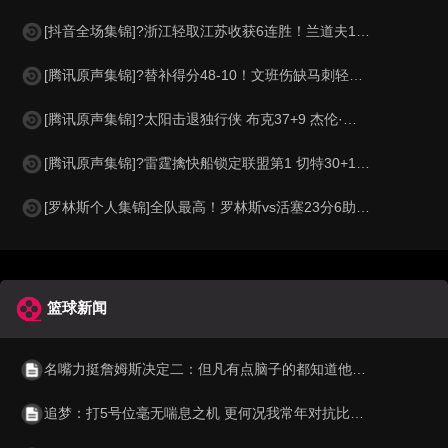
[抖音全场集锦]?浙江轻取江苏收获6连胜！兰道夫17分 亨特19+12+8 庞峥麟18+5
[腾讯原声集锦]?替补得分48-10！文班伤缺马刺轻取开拓者 福克斯25+5+7
[腾讯原声集锦]?太阳击退独行侠 布克37+9 杰伦·格林伤退 弗拉格19中4
[腾讯原声集锦]?雷霆擒快船锁定联盟第1 切特30+14 SGA20+11 小卡连续56场20+
[罗林斯个人集锦]全队最高！罗林斯vs活塞23分6助！集锦
篮球新闻
名嘴力挺詹姆斯决定二：但凡有点脑子的都知道他怎么可能现在退役
追梦：打5号位毫无喘息之机 更何况我常年对抗比我重几十斤的壮汉