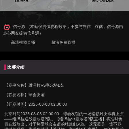
维泽拉
塞尔塔B队
信号源 （本站仅提供赛程数据，不参与制作、存储，信号源由
热心网友提供信号源）
高清视频直播
超清免费直播
比赛介绍
【赛事名称】
维泽拉VS塞尔塔B队
【联赛名称】
球会友谊
【开赛时间】
2025-08-03 02:00:00
北京时间2025-08-03 02:00:00，球会友谊的一场精彩对决即将上演
——维泽拉迎战塞尔塔B队。【维泽拉vs塞尔塔B队直播】将准时免
费在线放出，对于热爱球会友谊的球迷们来说，这无疑是一场不容