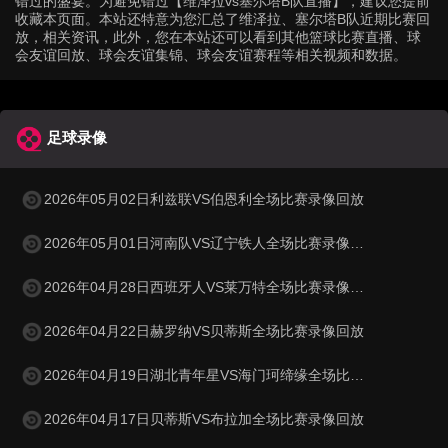
错过的盛宴。为避免错过【维泽拉vs塞尔塔B队直播】，建议您提前
收藏本页面。本站还特意为您汇总了维泽拉、塞尔塔B队近期比赛回
放，相关资讯，此外，您在本站还可以看到其他篮球比赛直播、球
会友谊回放、球会友谊集锦、球会友谊赛程等相关视频和数据。
足球录像
2026年05月02日利兹联VS伯恩利全场比赛录像回放
2026年05月01日河南队VS辽宁铁人全场比赛录像回放
2026年04月28日西班牙人VS莱万特全场比赛录像回放
2026年04月22日赫罗纳VS贝蒂斯全场比赛录像回放
2026年04月19日湖北青年星VS海门珂缔缘全场比赛录像回放
2026年04月17日贝蒂斯VS布拉加全场比赛录像回放