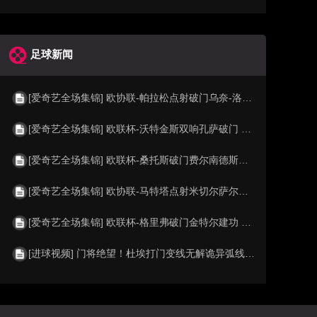
足球新闻
[爱奇艺全场集锦] 欧协联-帕拉松点射破门乌奈-洛佩斯建功 巴列卡诺3-0雅典AEK
[爱奇艺全场集锦] 欧联杯-沃特金斯双响孔萨破门 维拉3-1客胜博洛尼亚
[爱奇艺全场集锦] 欧联杯-桑托斯破门费尔南德斯离谱乌龙 波尔图1-1森林
[爱奇艺全场集锦] 欧协联-马特塔点射米切尔萨尔建功 水晶宫3-0佛罗伦萨
[爱奇艺全场集锦] 欧联杯-格里弗破门金特尔建功 弗赖堡3-0塞尔塔
[进球视频] 门将绝望！杜埃打门变线无解诡异弧线破门！巴黎1-0领先利物浦！