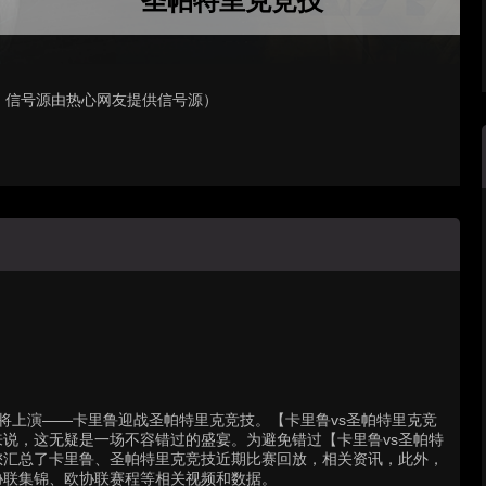
圣帕特里克竞技
，信号源由热心网友提供信号源）
精彩对决即将上演——卡里鲁迎战圣帕特里克竞技。【卡里鲁vs圣帕特里克竞
说，这无疑是一场不容错过的盛宴。为避免错过【卡里鲁vs圣帕特
您汇总了卡里鲁、圣帕特里克竞技近期比赛回放，相关资讯，此外，
协联集锦、欧协联赛程等相关视频和数据。