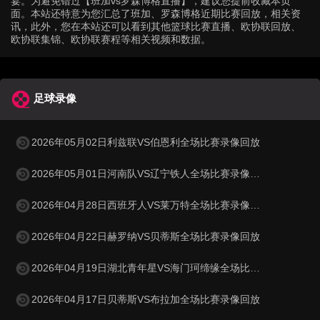
宴。为避免错过【班加vs罗森博格直播】，建议您提前收藏本页
面。本站还特意为您汇总了班加、罗森博格近期比赛回放，相关资
讯，此外，您在本站还可以看到其他篮球比赛直播、欧协联回放、
欧协联集锦、欧协联赛程等相关视频和数据。
足球录像
2026年05月02日利兹联VS伯恩利全场比赛录像回放
2026年05月01日河南队VS辽宁铁人全场比赛录像回放
2026年04月28日西班牙人VS莱万特全场比赛录像回放
2026年04月22日赫罗纳VS贝蒂斯全场比赛录像回放
2026年04月19日湖北青年星VS海门珂缔缘全场比赛录像回放
2026年04月17日贝蒂斯VS布拉加全场比赛录像回放