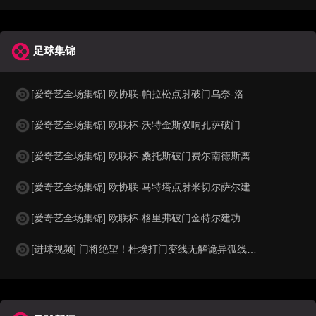
足球集锦
[爱奇艺全场集锦] 欧协联-帕拉松点射破门乌奈-洛佩斯建功 巴列卡诺3-0雅典AEK
[爱奇艺全场集锦] 欧联杯-沃特金斯双响孔萨破门 维拉3-1客胜博洛尼亚
[爱奇艺全场集锦] 欧联杯-桑托斯破门费尔南德斯离谱乌龙 波尔图1-1森林
[爱奇艺全场集锦] 欧协联-马特塔点射米切尔萨尔建功 水晶宫3-0佛罗伦萨
[爱奇艺全场集锦] 欧联杯-格里弗破门金特尔建功 弗赖堡3-0塞尔塔
[进球视频] 门将绝望！杜埃打门变线无解诡异弧线破门！巴黎1-0领先利物浦！