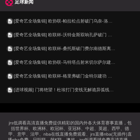
足球新闻
[爱奇艺全场集锦] 欧协联-帕拉松点射破门乌奈-洛佩斯建功 巴列卡诺3-0雅典AEK
[爱奇艺全场集锦] 欧联杯-沃特金斯双响孔萨破门 维拉3-1客胜博洛尼亚
[爱奇艺全场集锦] 欧联杯-桑托斯破门费尔南德斯离谱乌龙 波尔图1-1森林
[爱奇艺全场集锦] 欧协联-马特塔点射米切尔萨尔建功 水晶宫3-0佛罗伦萨
[爱奇艺全场集锦] 欧联杯-格里弗破门金特尔建功 弗赖堡3-0塞尔塔
[进球视频] 门将绝望！杜埃打门变线无解诡异弧线破门！巴黎1-0领先利物浦！
jrs低调看高清直播免费提供精彩的国内外各大体育赛事直播，包
括世界杯、欧洲杯、欧冠杯、亚冠杯、中超、英超、西甲、德
甲、意甲、法甲、nba在线直播免费观看、jrs直播nba(无插件)直
播nba免费、日职联、韩K联、澳超、jrs低调看球免费高清直播、