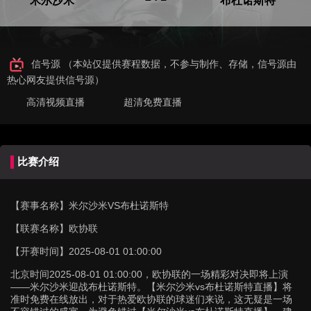
米尔沙米
布杜诺斯特
信号源 （本站仅提供赛程数据，不参与制作、存储，信号源由
热心网友提供信号源）
高清视频直播
超清免费直播
比赛介绍
【赛事名称】
米尔沙米VS布杜诺斯特
【联赛名称】
欧协联
【开赛时间】
2025-08-01 01:00:00
北京时间2025-08-01 01:00:00，欧协联的一场精彩对决即将上演
——米尔沙米迎战布杜诺斯特。【米尔沙米vs布杜诺斯特直播】将
准时免费在线放出，对于热爱欧协联的球迷们来说，这无疑是一场